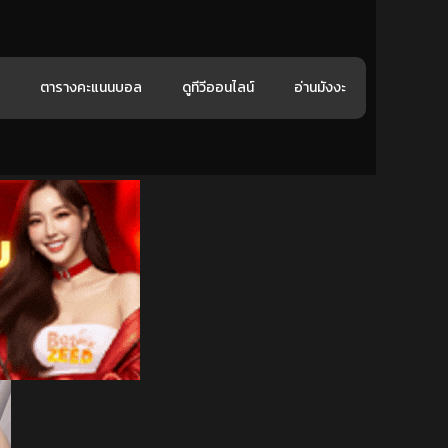
ตารางคะแนนบอล
ดูทีวีออนไลน์
อ่านมังงะ