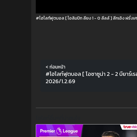
#ไฮไลท์ฟุตบอล [ โอลิมปิก ลียง 1 - 0 ลีลล์ ] ลีกเอิง ฝรั่
< ก่อนหน้า
#ไฮไลท์ฟุตบอล [ โอซาซูน่า 2 - 2 บียาร์เรอ
2026/1.2.69
ไฮไลท์อื่นๆที่น่าสนใจ