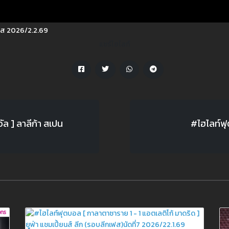
งเศส 2026/2.2.69
แชร์ไฮไลท์
ัล ] ลาลีก้า สเปน
#ไฮไลท์ฟุต