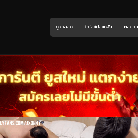
ดูบอลสด
ไฮไลท์ย้อนหลัง
ผลบอล