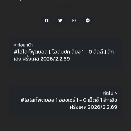
แชร์ไฮไลท์
< ก่อนหน้า
#ไฮไลท์ฟุตบอล [ โอลิมปิก ลียง 1 - 0 ลีลล์ ] ลีก
เอิง ฝรั่งเศส 2026/2.2.69
ถัดไป >
#ไฮไลท์ฟุตบอล [ อองเช่ร์ 1 - 0 เม็ตซ์ ] ลีกเอิง
ฝรั่งเศส 2026/2.2.69