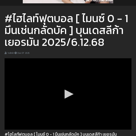
#ไฮไลท์ฟุตบอล [ ไมนซ์ 0 - 1
มึนเช่นกลัดบัค ] บุนเดสลีก้า
เยอรมัน 2025/6.12.68
Admin
Dec 07 2025
#ไฮไลท์ฟุตบอล [ ไมนซ์ 0 - 1 มึนเช่นกลัดบัค ] บุนเดสลีก้า เยอรมัน