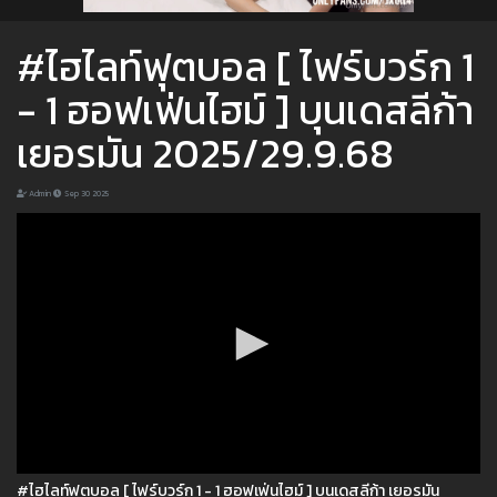
#ไฮไลท์ฟุตบอล [ ไฟร์บวร์ก 1
- 1 ฮอฟเฟ่นไฮม์ ] บุนเดสลีก้า
เยอรมัน 2025/29.9.68
Admin
Sep 30 2025
#ไฮไลท์ฟุตบอล [ ไฟร์บวร์ก 1 - 1 ฮอฟเฟ่นไฮม์ ] บุนเดสลีก้า เยอรมัน