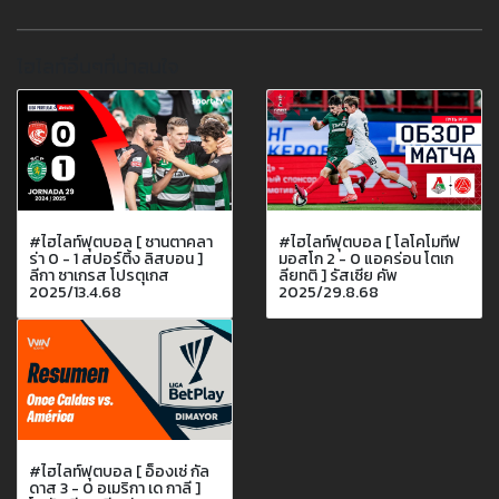
ไฮไลท์อื่นๆที่น่าสนใจ
#ไฮไลท์ฟุตบอล [ ซานตาคลา
#ไฮไลท์ฟุตบอล [ โลโคโมทีฟ
ร่า 0 - 1 สปอร์ติ้ง ลิสบอน ]
มอสโก 2 - 0 แอคร่อน โตเก
ลีกา ซาเกรส โปรตุเกส
ลียทติ ] รัสเซีย คัพ
2025/13.4.68
2025/29.8.68
#ไฮไลท์ฟุตบอล [ อ็องเซ่ กัล
ดาส 3 - 0 อเมริกา เด กาลี ]