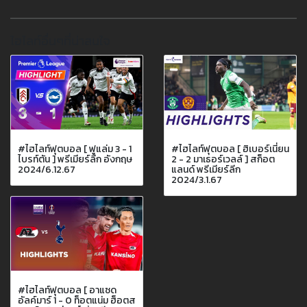
ไฮไลท์อื่นๆที่น่าสนใจ
#ไฮไลท์ฟุตบอล [ ฟูแล่ม 3 - 1
#ไฮไลท์ฟุตบอล [ ฮิเบอร์เนี่ยน
ไบรท์ตัน ] พรีเมียร์ลีก อังกฤษ
2 - 2 มาเธอร์เวลล์ ] สก็อต
2024/6.12.67
แลนด์ พรีเมียร์ลีก
2024/3.1.67
#ไฮไลท์ฟุตบอล [ อาแซด
อัลค์มาร์ 1 - 0 ท็อตแน่ม ฮ็อตส