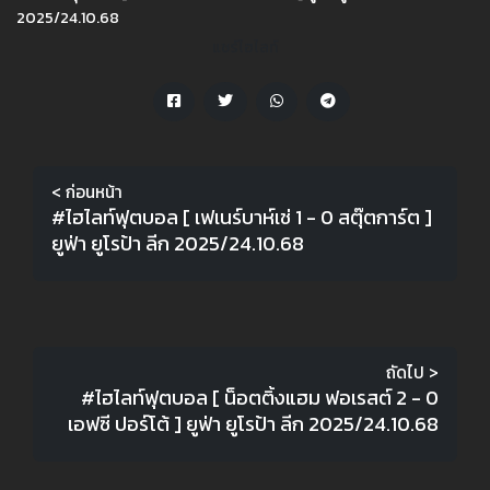
2025/24.10.68
แชร์ไฮไลท์
< ก่อนหน้า
#ไฮไลท์ฟุตบอล [ เฟเนร์บาห์เช่ 1 - 0 สตุ๊ตการ์ต ]
ยูฟ่า ยูโรป้า ลีก 2025/24.10.68
ถัดไป >
#ไฮไลท์ฟุตบอล [ น็อตติ้งแฮม ฟอเรสต์ 2 - 0
เอฟซี ปอร์โต้ ] ยูฟ่า ยูโรป้า ลีก 2025/24.10.68