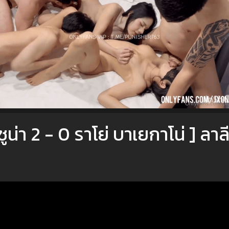
น่า 2 - 0 ราโย่ บาเยกาโน่ ] ลาล