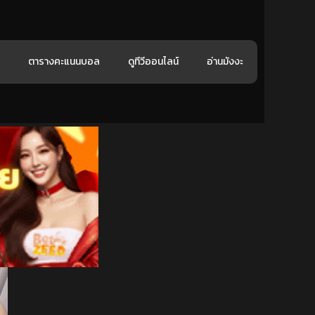
ตารางคะแนนบอล
ดูทีวีออนไลน์
อ่านมังงะ