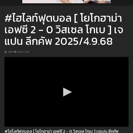
#ไฮไลท์ฟุตบอล [ โยโกฮาม่า
เอฟซี 2 - 0 วิสเซล โกเบ ] เจ
แปน ลีกคัพ 2025/4.9.68
Admin
Sep 04 2025
#ไฮไลท์ฟุตบอล [ โยโกฮาม่า เอฟซี 2 - 0 วิสเซล โกเบ ] เจแปน ลีกคัพ