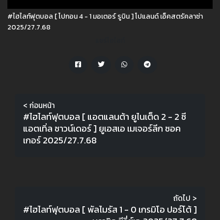
#ไฮไลท์ฟุตบอล [ โปกอน 4 - 1 มอเตอร์ รูบิน ] โปแลนด์ เอ็คสตรัคลาซ่า
2025/27.7.68
แชร์ไฮไลท์
< ก่อนหน้า
#ไฮไลท์ฟุตบอล [ แอตแลนต้า ยูไนเต็ด 2 - 2 ซี
แอตเทิ่ล ซาวน์เดอร์ ] ยูเอสเอ เมเจอร์ลีก ซอค
เกอร์ 2025/27.7.68
ถัดไป >
#ไฮไลท์ฟุตบอล [ พัลไมรัส 1 - 0 เกรมิโอ ปอร์โต้ ]