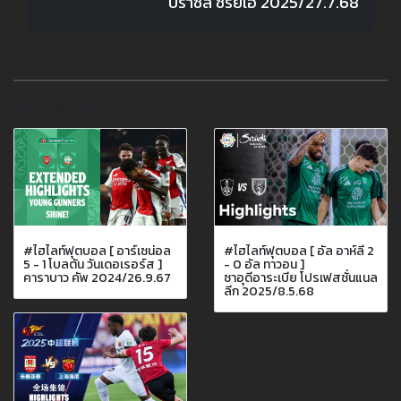
บราซิล ซีรี่ย์เอ 2025/27.7.68
ไฮไลท์อื่นๆที่น่าสนใจ
#ไฮไลท์ฟุตบอล [ อาร์เซน่อล
#ไฮไลท์ฟุตบอล [ อัล อาห์ลี 2
5 - 1 โบลตัน วันเดอเรอร์ส ]
- 0 อัล ทาวอน ]
คาราบาว คัพ 2024/26.9.67
ซาอุดีอาระเบีย โปรเฟสชั่นแนล
ลีก 2025/8.5.68