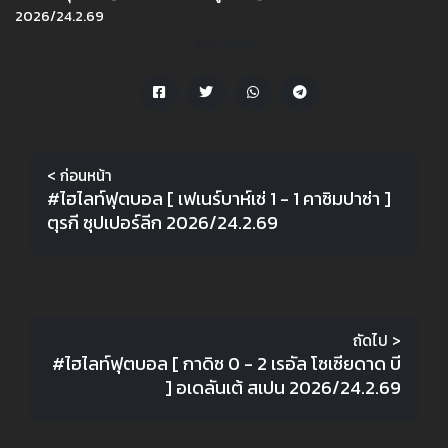
2026/24.2.69
แชร์ไฮไลท์
< ก่อนหน้า
#ไฮไลท์ฟุตบอล [ เฟเนร์บาห์เช่ 1 - 1 คาซิมปาซ่า ]
ตุรกี ซุปเปอร์ลีก 2026/24.2.69
ถัดไป >
#ไฮไลท์ฟุตบอล [ กาดิซ 0 - 2 เรอัล โซเซียดาด บี
] อเดลันเต้ สเปน 2026/24.2.69