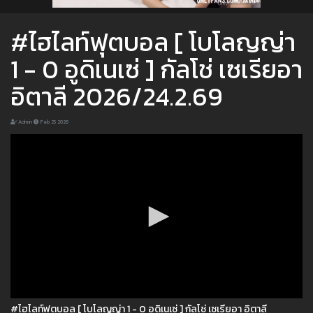
#ไฮไลท์ฟุตบอล [ โบโลญญ่า
1 - 0 อูดิเนเซ่ ] กัลโช่ เซเรียอา
อิตาลี 2026/24.2.69
Admin
Feb 25 2026
#ไฮไลท์ฟุตบอล [ โบโลญญ่า 1 - 0 อูดิเนเซ่ ] กัลโช่ เซเรียอา อิตาลี