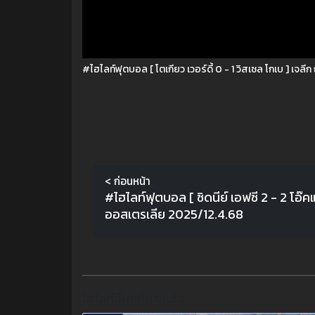
#ไฮไลท์ฟุตบอล [ โตเกียว เวอร์ดี้ 0 - 1 วิสเซล โกเบ ] เจลีก
< ก่อนหน้า
#ไฮไลท์ฟุตบอล [ ซิดนีย์ เอฟซี 2 - 2 โอ๊ค
ออสเตรเลีย 2025/12.4.68
ไฮไลท์อื่นๆที่น่าสนใจ