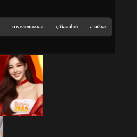
ตารางคะแนนบอล
ดูทีวีออนไลน์
อ่านมังงะ