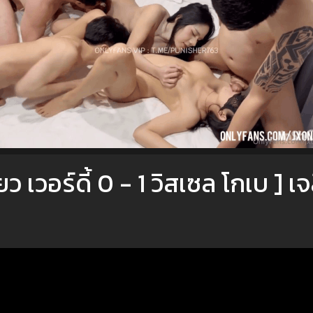
เวอร์ดี้ 0 - 1 วิสเซล โกเบ ] เจล