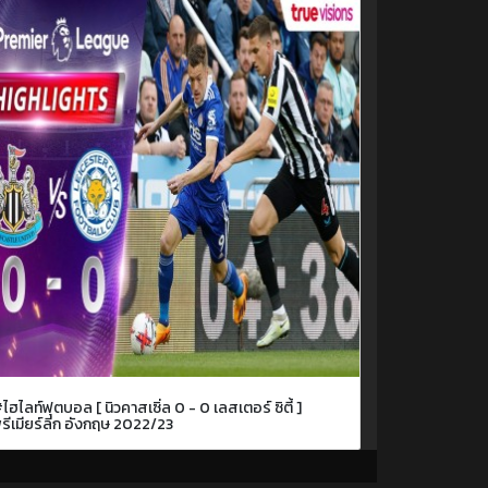
ไฮไลท์ฟุตบอล [ นิวคาสเซิ่ล 0 - 0 เลสเตอร์ ซิตี้ ]
รีเมียร์ลีก อังกฤษ 2022/23