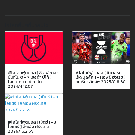
ไฮไลท์อื่นๆที่น่าสนใจ
#ไฮไลท์ฟุตบอล [ ซีเอฟ ซาลา
#ไฮไลท์ฟุตบอล [ นิวยอร์ก
มันติโน่ 0 - 7 เซลต้า บีโก้ ]
เร้ด บูลล์ส 1 - 1 เอฟซี ฮัวเรซ ]
โคปา เดล เรย์ สเปน
อเมริกา ลีกคัพ 2025/8.8.68
2024/4.12.67
#ไฮไลท์ฟุตบอล [ เม็ตซ์ 1 - 3
โอแซร์ ] ลีกเอิง ฝรั่งเศส
2026/16.2.69