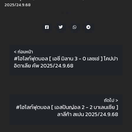
2025/24.9.68
แชร์ไฮไลท์
< ก่อนหน้า
#ไฮไลท์ฟุตบอล [ เอซี มิลาน 3 - 0 เลชเช่ ] โคปปา
อิตาเลีย คัพ 2025/24.9.68
ถัดไป >
#ไฮไลท์ฟุตบอล [ เอสปันญ่อล 2 - 2 บาเลนเซีย ]
ลาลีก้า สเปน 2025/24.9.68