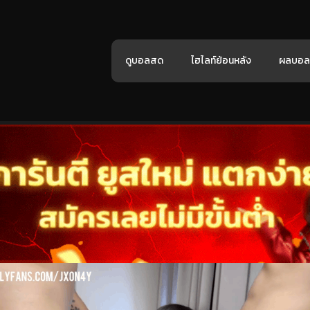
ดูบอลสด
ไฮไลท์ย้อนหลัง
ผลบอล