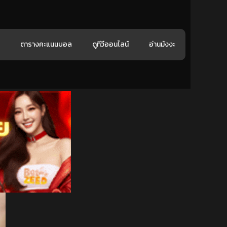
ตารางคะแนนบอล
ดูทีวีออนไลน์
อ่านมังงะ