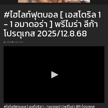
#ไฮไลท์ฟุตบอล [ เอสโตริล 1
- 1 อมาดอร่า ] พรีไมร่า ลีก้า
โปรตุเกส 2025/12.8.68
Admin
Aug 12 2025
#ไฮไลท์ฟุตบอล [ เอสโตริล 1 - 1 อมาดอร่า ] พรีไมร่า ลีก้า โปรตุเกส