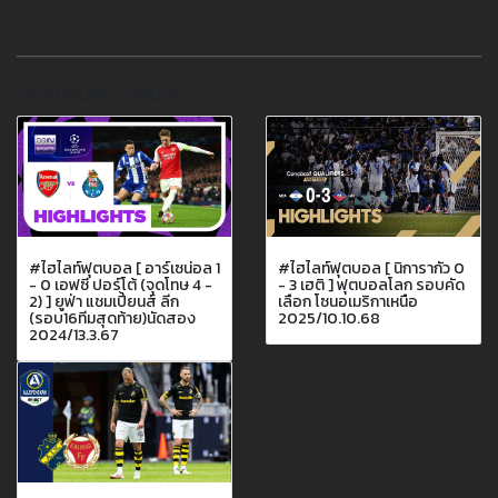
ไฮไลท์อื่นๆที่น่าสนใจ
#ไฮไลท์ฟุตบอล [ อาร์เซน่อล 1
#ไฮไลท์ฟุตบอล [ นิการากัว 0
- 0 เอฟซี ปอร์โต้ (จุดโทษ 4 -
- 3 เฮติ ] ฟุตบอลโลก รอบคัด
2) ] ยูฟ่า แชมเปี้ยนส์ ลีก
เลือก โซนอเมริกาเหนือ
(รอบ16ทีมสุดท้าย)นัดสอง
2025/10.10.68
2024/13.3.67