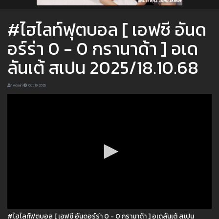
#ไฮไลท์ฟุตบอล [ เอฟซี อันด
อร์ร่า 0 - 0 กรานาด้า ] อเด
ลันเต้ สเปน 2025/18.10.68
Admin
Oct 19 2025
#ไฮไลท์ฟุตบอล [ เอฟซี อันดอร์ร่า 0 - 0 กรานาด้า ] อเดลันเต้ สเปน