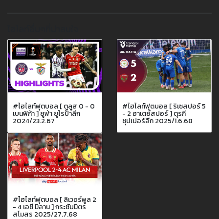
ไฮไลท์อื่นๆที่น่าสนใจ
#ไฮไลท์ฟุตบอล [ ตูลูส 0 - 0
#ไฮไลท์ฟุตบอล [ ริเซสปอร์ 5
เบนฟิก้า ] ยูฟ่า ยูโรป้าลีก
- 2 ฮาเตย์สปอร์ ] ตุรกี
2024/23.2.67
ซุปเปอร์ลีก 2025/1.6.68
#ไฮไลท์ฟุตบอล [ ลิเวอร์พูล 2
- 4 เอซี มิลาน ] กระชับมิตร
สโมสร 2025/27.7.68