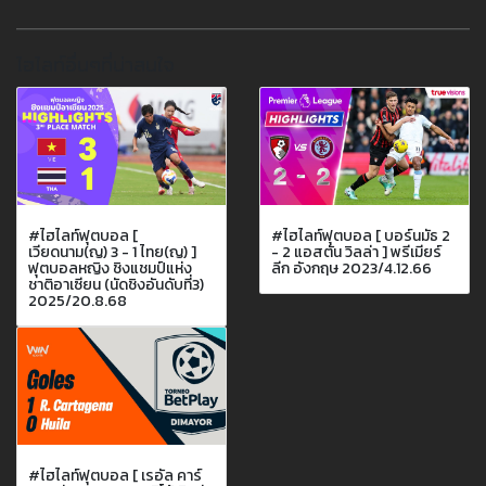
ไฮไลท์อื่นๆที่น่าสนใจ
#ไฮไลท์ฟุตบอล [
#ไฮไลท์ฟุตบอล [ บอร์นมัธ 2
เวียดนาม(ญ) 3 - 1 ไทย(ญ) ]
- 2 แอสตัน วิลล่า ] พรีเมียร์
ฟุตบอลหญิง ชิงแชมป์แห่ง
ลีก อังกฤษ 2023/4.12.66
ชาติอาเซียน (นัดชิงอันดับที่3)
2025/20.8.68
#ไฮไลท์ฟุตบอล [ เรอัล คาร์