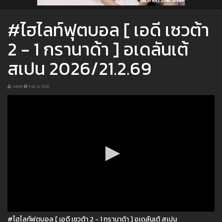
#ไฮไลท์ฟุตบอล [ เอดี เซวต้า
2 - 1 กรานาด้า ] อเดลันเต้
สเปน 2026/21.2.69
Admin
Feb 22 2026
#ไฮไลท์ฟุตบอล [ เอดี เซวต้า 2 - 1 กรานาด้า ] อเดลันเต้ สเปน