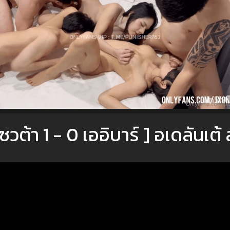
ซวต้า 1 - 0 เออิบาร์ ] อเดลันเ