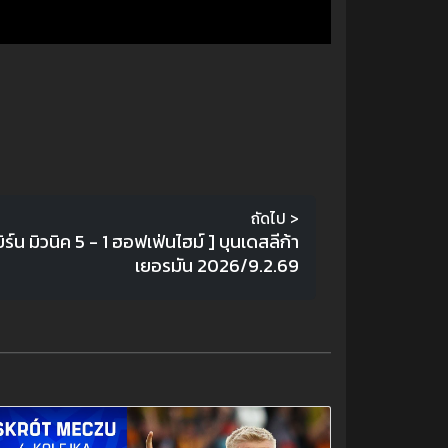
ถัดไป >
์น มิวนิค 5 - 1 ฮอฟเฟ่นไฮม์ ] บุนเดสลีก้า
เยอรมัน 2026/9.2.69