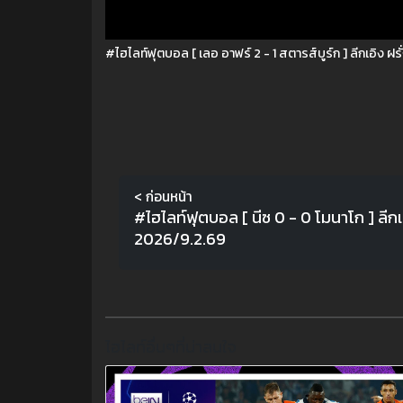
#ไฮไลท์ฟุตบอล [ เลอ อาฟร์ 2 - 1 สตารส์บูร์ก ] ลีกเอิง 
< ก่อนหน้า
#ไฮไลท์ฟุตบอล [ นีซ 0 - 0 โมนาโก ] ลีกเอ
2026/9.2.69
ไฮไลท์อื่นๆที่น่าสนใจ