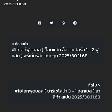
2025/30.11.68
แชร์ไฮไลท์
< ก่อนหน้า
#ไฮไลท์ฟุตบอล [ ท็อตแน่ม ฮ็อตสเปอร์ส 1 - 2 ฟู
แล่ม ] พรีเมียร์ลีก อังกฤษ 2025/30.11.68
ถัดไป >
#ไฮไลท์ฟุตบอล [ บาร์เซโลน่า 3 - 1 อลาเบส ] ลา
ลีก้า สเปน 2025/30.11.68