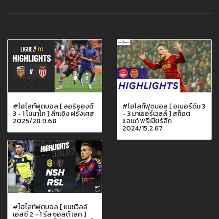
ไฮไลท์อื่นๆที่น่าสนใจ
#ไฮไลท์ฟุตบอล [ ลอริยองต์
#ไฮไลท์ฟุตบอล [ อเบอร์ดีน 3
3 - 1 โมนาโก ] ลีกเอิง ฝรั่งเศส
- 3 มาเธอร์เวลล์ ] สก็อต
2025/28.9.68
แลนด์ พรีเมียร์ลีก
2024/15.2.67
#ไฮไลท์ฟุตบอล [ แนชวิลล์
เอสซี 2 - 1 รีล ซอลต์ เลค ]