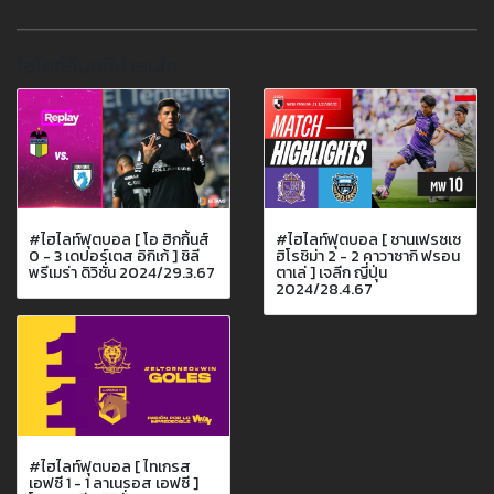
ไฮไลท์อื่นๆที่น่าสนใจ
#ไฮไลท์ฟุตบอล [ โอ ฮิกกิ้นส์
#ไฮไลท์ฟุตบอล [ ซานเฟรซเซ
0 - 3 เดปอร์เตส อิกิเก้ ] ชิลี
ฮิโรชิม่า 2 - 2 คาวาซากิ ฟรอน
พรีเมร่า ดิวิชั่น 2024/29.3.67
ตาเล่ ] เจลีก ญี่ปุ่น
2024/28.4.67
#ไฮไลท์ฟุตบอล [ ไทเกรส
เอฟซี 1 - 1 ลาเนรอส เอฟซี ]