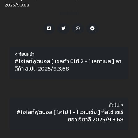
2025/9.3.68
แชร์ไฮไลท์
< ก่อนหน้า
#ไฮไลท์ฟุตบอล [ เซลต้า บีโก้ 2 - 1 เลกาเนส ] ลา
ลีก้า สเปน 2025/9.3.68
ถัดไป >
#ไฮไลท์ฟุตบอล [ โคโม่ 1 - 1 เวเนเซีย ] กัลโช่ เซเรี
ยอา อิตาลี 2025/9.3.68