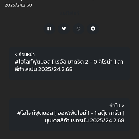
2025/24.2.68
แชร์ไฮไลท์
< ก่อนหน้า
#ไฮไลท์ฟุตบอล [ เรอัล มาดริด 2 - 0 คิโรน่า ] ลา
ลีก้า สเปน 2025/24.2.68
ถัดไป >
#ไฮไลท์ฟุตบอล [ ฮอฟเฟ่นไฮม์ 1 - 1 สตุ๊ตการ์ต ]
บุนเดสลีก้า เยอรมัน 2025/24.2.68