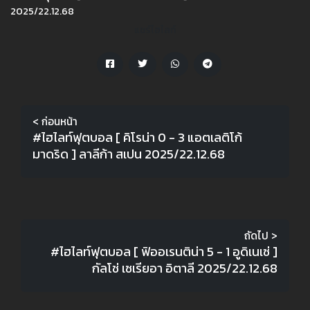
2025/22.12.68
แชร์ไฮไลท์
< ก่อนหน้า
#ไฮไลท์ฟุตบอล [ คิโรน่า 0 - 3 แอตเลติโก้
มาดริด ] ลาลีก้า สเปน 2025/22.12.68
ถัดไป >
#ไฮไลท์ฟุตบอล [ ฟิออเรนติน่า 5 - 1 อูดิเนเซ่ ]
กัลโช่ เซเรียอา อิตาลี 2025/22.12.68