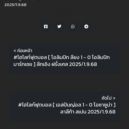
2025/1.9.68
แชร์ไฮไลท์
< ก่อนหน้า
#ไฮไลท์ฟุตบอล [ โอลิมปิก ลียง 1 - 0 โอลิมปิก
มาร์กเซย ] ลีกเอิง ฝรั่งเศส 2025/1.9.68
ถัดไป >
#ไฮไลท์ฟุตบอล [ เอสปันญ่อล 1 - 0 โอซาซูน่า ]
ลาลีก้า สเปน 2025/1.9.68