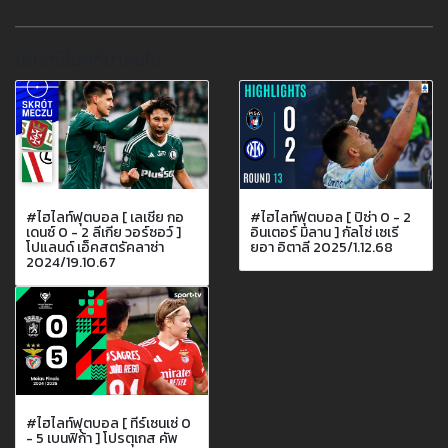
ไฮไลท์อื่นๆที่น่าสนใจ
#ไฮไลท์ฟุตบอล [ เลเชีย กอ
#ไฮไลท์ฟุตบอล [ ปิซ่า 0 - 2
เดนซ์ 0 - 2 ลีเกีย วอร์ซอว์ ]
อินเตอร์ มิลาน ] กัลโช่ เซเรี
โปแลนด์ เอ็คสตรัคลาซ่า
ยอา อิตาลี 2025/1.12.68
2024/19.10.67
#ไฮไลท์ฟุตบอล [ ทีร์เซนเซ่ 0
- 5 เบนฟิก้า ] โปรตุเกส คัพ