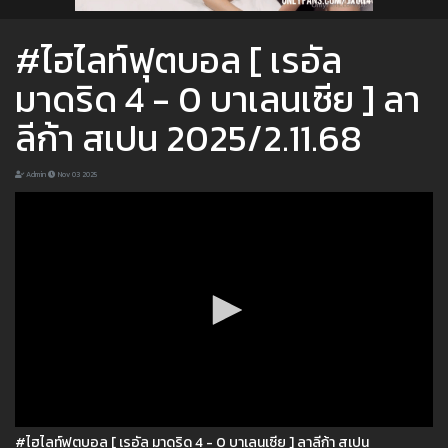
#ไฮไลท์ฟุตบอล [ เรอัล
มาดริด 4 - 0 บาเลนเซีย ] ลา
ลีก้า สเปน 2025/2.11.68
Admin
Nov 03 2025
#ไฮไลท์ฟุตบอล [ เรอัล มาดริด 4 - 0 บาเลนเซีย ] ลาลีก้า สเปน