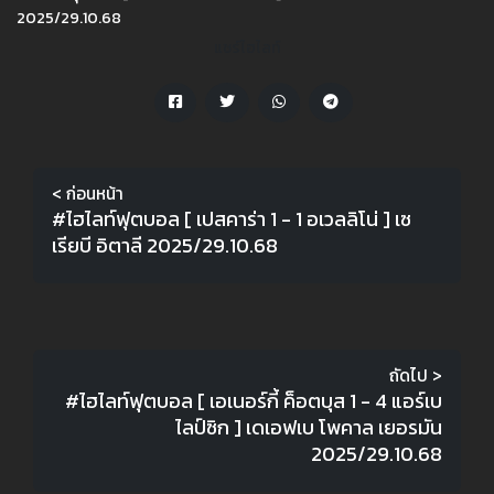
2025/29.10.68
แชร์ไฮไลท์
< ก่อนหน้า
#ไฮไลท์ฟุตบอล [ เปสคาร่า 1 - 1 อเวลลิโน่ ] เซ
เรียบี อิตาลี 2025/29.10.68
ถัดไป >
#ไฮไลท์ฟุตบอล [ เอเนอร์กี้ ค็อตบุส 1 - 4 แอร์เบ
ไลป์ซิก ] เดเอฟเบ โพคาล เยอรมัน
2025/29.10.68