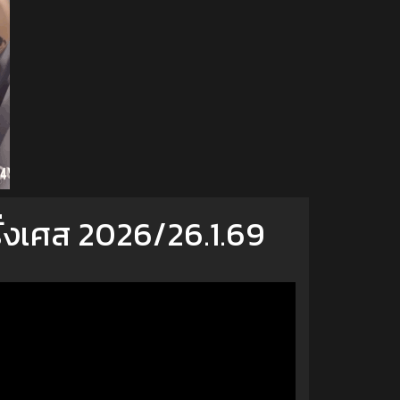
ฝรั่งเศส 2026/26.1.69