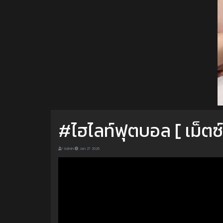
#ไฮไลท์ฟุตบอล [ เม็ตซ์
Admin
Jan 27 2026