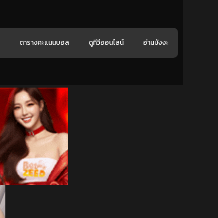
ตารางคะแนนบอล
ดูทีวีออนไลน์
อ่านมังงะ