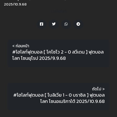
2025/10.9.68
แชร์ไฮไลท์
< ก่อนหน้า
#ไฮไลท์ฟุตบอล [ โคโซโว 2 - 0 สวีเดน ] ฟุตบอล
โลก โซนยุโรป 2025/9.9.68
ถัดไป >
#ไฮไลท์ฟุตบอล [ โบลิเวีย 1 - 0 บราซิล ] ฟุตบอล
โลก โซนอเมริกาใต้ 2025/10.9.68