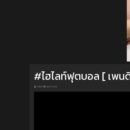
#ไฮไลท์ฟุตบอล [ เพนดิค
Admin
Apr 10 2025