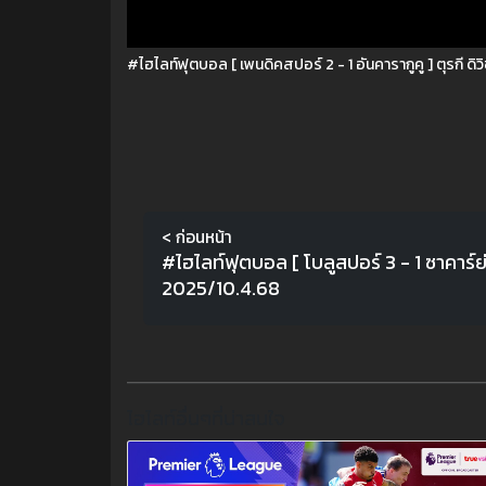
#ไฮไลท์ฟุตบอล [ เพนดิคสปอร์ 2 - 1 อันคารากูคู ] ตุรกี ดิ
< ก่อนหน้า
#ไฮไลท์ฟุตบอล [ โบลูสปอร์ 3 - 1 ซาคาร์ย่าส
2025/10.4.68
ไฮไลท์อื่นๆที่น่าสนใจ