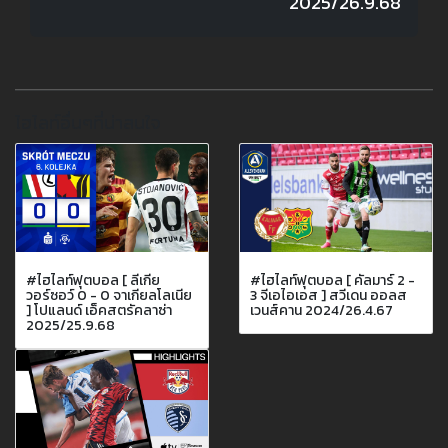
2025/26.9.68
ไฮไลท์อื่นๆที่น่าสนใจ
#ไฮไลท์ฟุตบอล [ ลีเกีย
#ไฮไลท์ฟุตบอล [ คัลมาร์ 2 -
วอร์ซอว์ 0 - 0 จาเกียลโลเนีย
3 จีเอไอเอส ] สวีเดน ออลส
] โปแลนด์ เอ็คสตรัคลาซ่า
เวนส์คาน 2024/26.4.67
2025/25.9.68