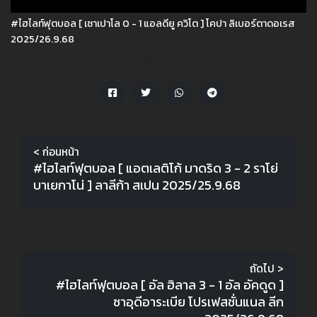
#ไฮไลท์ฟุตบอล [ เซาเปาโล 0 - 1 แอลดียู ควิโต ] โคปา ลิเบอร์ตาดอเรส
2025/26.9.68
แชร์ไฮไลท์
< ก่อนหน้า
#ไฮไลท์ฟุตบอล [ แอตเลติโก้ มาดริด 3 - 2 ราโย่
บาเยกาโน่ ] ลาลีก้า สเปน 2025/25.9.68
ถัดไป >
#ไฮไลท์ฟุตบอล [ อัล ฮิลาล 3 - 1 อัล อัคดูด ]
ซาอุดีอาระเบีย โปรเฟสชั่นแนล ลีก