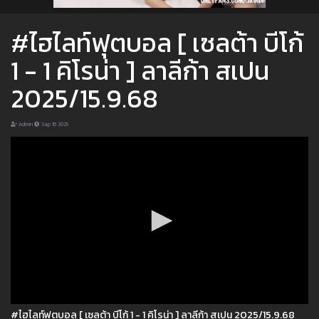
#ไฮไลท์ฟุตบอล [ เซลต้า บีโก้
1 - 1 คิโรน่า ] ลาลีก้า สเปน
2025/15.9.68
Admin
Sep 16 2025
#ไฮไลท์ฟุตบอล [ เซลต้า บีโก้ 1 - 1 คิโรน่า ] ลาลีก้า สเปน 2025/15.9.68