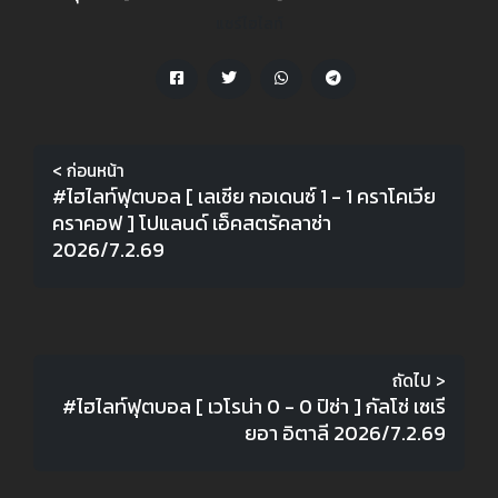
แชร์ไฮไลท์
< ก่อนหน้า
#ไฮไลท์ฟุตบอล [ เลเชีย กอเดนซ์ 1 - 1 คราโคเวีย
คราคอฟ ] โปแลนด์ เอ็คสตรัคลาซ่า
2026/7.2.69
ถัดไป >
#ไฮไลท์ฟุตบอล [ เวโรน่า 0 - 0 ปิซ่า ] กัลโช่ เซเรี
ยอา อิตาลี 2026/7.2.69