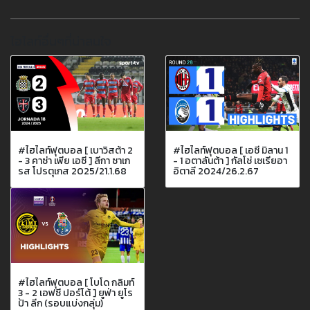
ไฮไลท์อื่นๆที่น่าสนใจ
#ไฮไลท์ฟุตบอล [ เบาวิสต้า 2
#ไฮไลท์ฟุตบอล [ เอซี มิลาน 1
- 3 คาซ่า เพีย เอซี ] ลีกา ซาเก
- 1 อตาลันต้า ] กัลโช่ เซเรียอา
รส โปรตุเกส 2025/21.1.68
อิตาลี 2024/26.2.67
#ไฮไลท์ฟุตบอล [ โบโด กลิมท์
3 - 2 เอฟซี ปอร์โต้ ] ยูฟ่า ยูโร
ป้า ลีก (รอบแบ่งกลุ่ม)