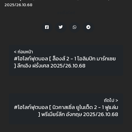
2025/26.10.68
แชร์ไฮไลท์
< ก่อนหน้า
#ไฮไลท์ฟุตบอล [ ล็องส์ 2 - 1 โอลิมปิก มาร์กเซย
] ลีกเอิง ฝรั่งเศส 2025/26.10.68
ถัดไป >
#ไฮไลท์ฟุตบอล [ นิวคาสเซิ่ล ยูไนเต็ด 2 - 1 ฟูแล่ม
] พรีเมียร์ลีก อังกฤษ 2025/26.10.68