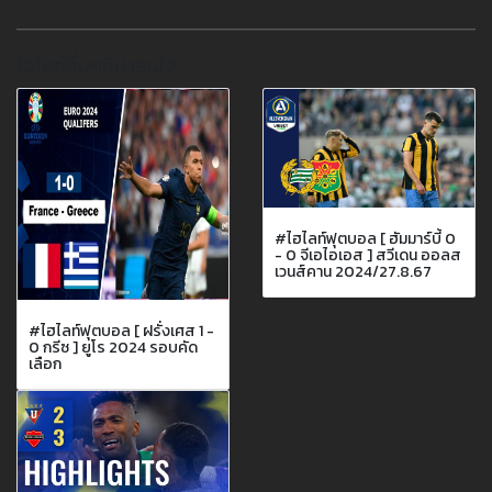
ไฮไลท์อื่นๆที่น่าสนใจ
#ไฮไลท์ฟุตบอล [ ฮัมมาร์บี้ 0
- 0 จีเอไอเอส ] สวีเดน ออลส
เวนส์คาน 2024/27.8.67
#ไฮไลท์ฟุตบอล [ ฝรั่งเศส 1 -
0 กรีซ ] ยูโร 2024 รอบคัด
เลือก