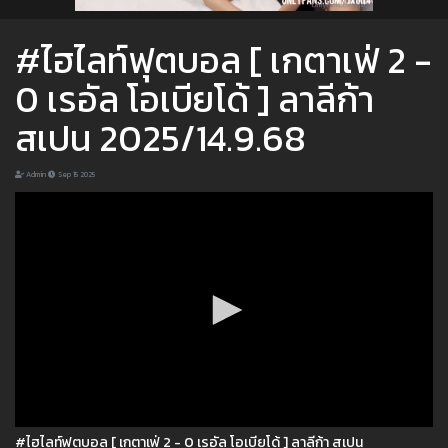
#ไฮไลท์ฟุตบอล [ เกตาเฟ่ 2 -
0 เรอัล โอเบียโด้ ] ลาลีก้า
สเปน 2025/14.9.68
Admin
Sep 15 2025
#ไฮไลท์ฟุตบอล [ เกตาเฟ่ 2 - 0 เรอัล โอเบียโด้ ] ลาลีก้า สเปน