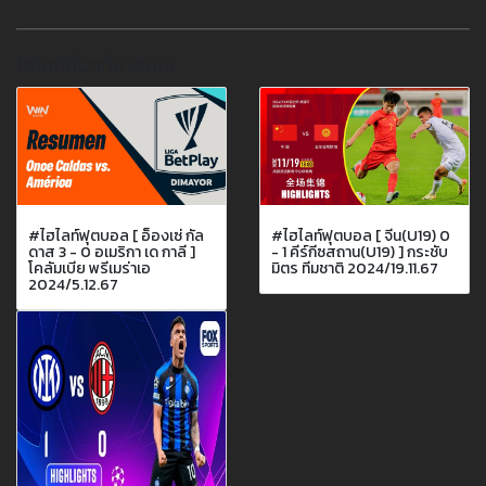
ไฮไลท์อื่นๆที่น่าสนใจ
#ไฮไลท์ฟุตบอล [ อ็องเซ่ กัล
#ไฮไลท์ฟุตบอล [ จีน(U19) 0
ดาส 3 - 0 อเมริกา เด กาลี ]
- 1 คีร์กีซสถาน(U19) ] กระชับ
โคลัมเบีย พรีเมร่าเอ
มิตร ทีมชาติ 2024/19.11.67
2024/5.12.67