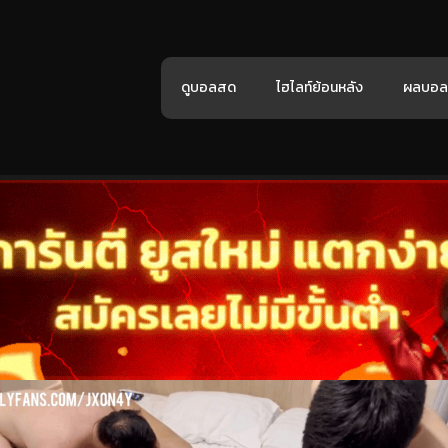
ดูบอลสด
ไฮไลท์ย้อนหลัง
ผลบอล