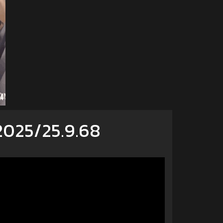
น 2025/25.9.68