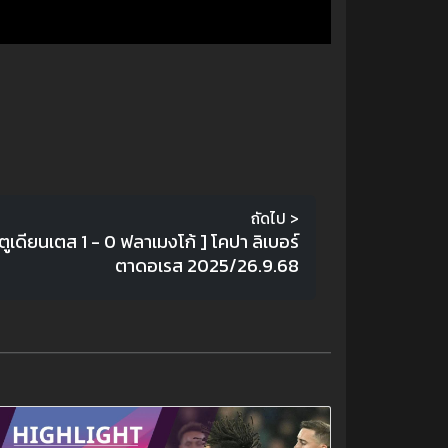
ถัดไป >
ูเดียนเตส 1 - 0 ฟลาเมงโก้ ] โคปา ลิเบอร์
ตาดอเรส 2025/26.9.68