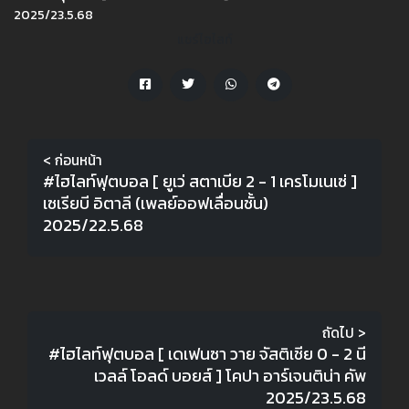
2025/23.5.68
แชร์ไฮไลท์
< ก่อนหน้า
#ไฮไลท์ฟุตบอล [ ยูเว่ สตาเบีย 2 - 1 เครโมเนเซ่ ]
เซเรียบี อิตาลี (เพลย์ออฟเลื่อนชั้น)
2025/22.5.68
ถัดไป >
#ไฮไลท์ฟุตบอล [ เดเฟนซา วาย จัสติเชีย 0 - 2 นี
เวลล์ โอลด์ บอยส์ ] โคปา อาร์เจนติน่า คัพ
2025/23.5.68