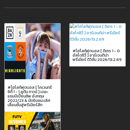
ไฮไลท์อื่นๆที่น่าสนใจ
#ไฮไลท์ฟุตบอล [ ติเกร 1 - 0
อัลโดซิวี่ ] อาร์เจนติน่า
พรีเมียร์ ดิวิชั่น 2026/13.2.69
#ไฮไลท์ฟุตบอล [ โคเวนทรี
ซิตี้ 1 - 1 ลูตัน ทาวน์ ] เดอะ
แชมป์เปี้ยนชิพ อังกฤษ
2022/23 & นัดชิงชนะเลิศ
เลื่อนชั้นสู่พรีเมียร์ลีก