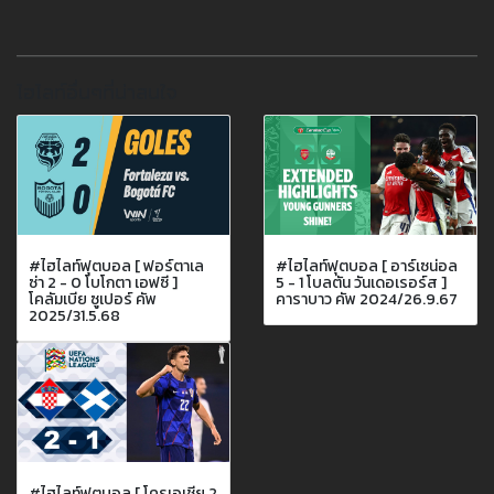
ไฮไลท์อื่นๆที่น่าสนใจ
#ไฮไลท์ฟุตบอล [ ฟอร์ตาเล
#ไฮไลท์ฟุตบอล [ อาร์เซน่อล
ซ่า 2 - 0 โบโกตา เอฟซี ]
5 - 1 โบลตัน วันเดอเรอร์ส ]
โคลัมเบีย ซูเปอร์ คัพ
คาราบาว คัพ 2024/26.9.67
2025/31.5.68
#ไฮไลท์ฟุตบอล [ โครเอเชีย 2