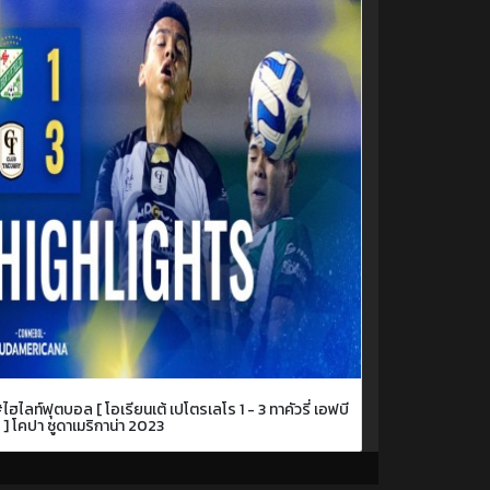
ไฮไลท์ฟุตบอล [ โอเรียนเต้ เปโตรเลโร 1 - 3 ทาคัวรี่ เอฟบี
ี ] โคปา ซูดาเมริกาน่า 2023