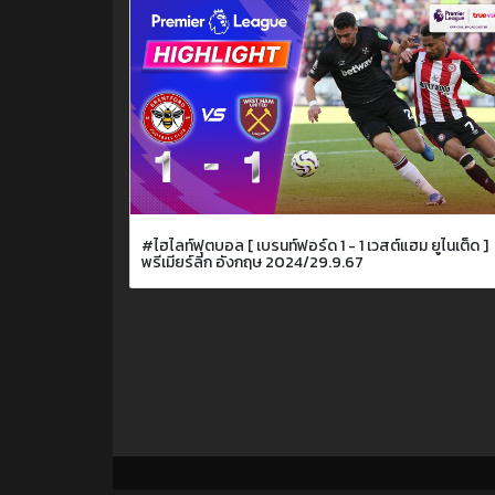
#ไฮไลท์ฟุตบอล [ เบรนท์ฟอร์ด 1 - 1 เวสต์แฮม ยูไนเต็ด ]
พรีเมียร์ลีก อังกฤษ 2024/29.9.67