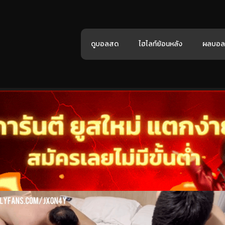
ดูบอลสด
ไฮไลท์ย้อนหลัง
ผลบอล