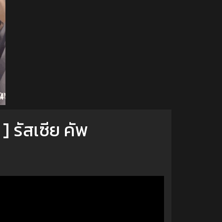
 รัสเซีย คัพ