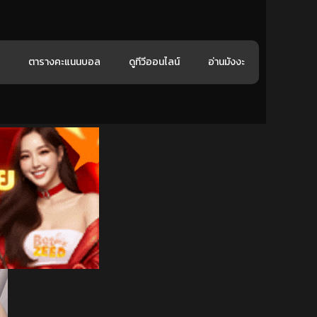
ตารางคะแนนบอล
ดูทีวีออนไลน์
อ่านมังงะ