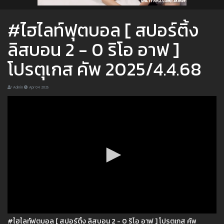
#ไฮไลท์ฟุตบอล [ สปอร์ติ้ง
ลิสบอน 2 - 0 ริโอ อาฟ ]
โปรตุเกส คัพ 2025/4.4.68
Admin
Apr 04 2025
#ไฮไลท์ฟุตบอล [ สปอร์ติ้ง ลิสบอน 2 - 0 ริโอ อาฟ ] โปรตุเกส คัพ