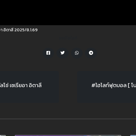
ยอา อิตาลี 2025/8.1.69
แชร์ไฮไลท์
ลโช่ เซเรียอา อิตาลี
#ไฮไลท์ฟุตบอล [ โบโ