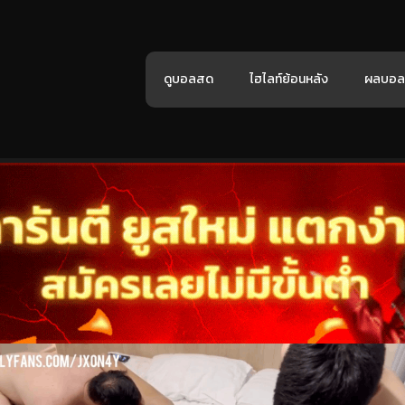
ดูบอลสด
ไฮไลท์ย้อนหลัง
ผลบอล