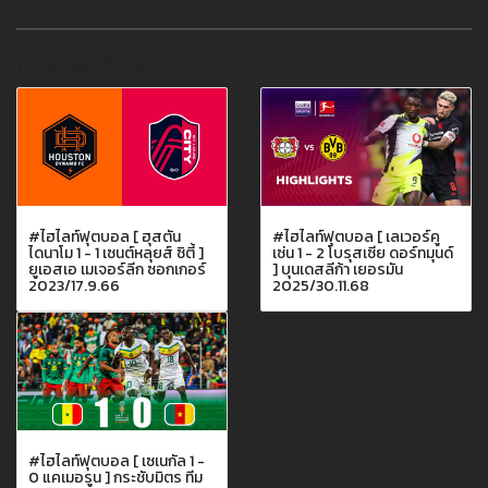
ไฮไลท์อื่นๆที่น่าสนใจ
#ไฮไลท์ฟุตบอล [ ฮุสตัน
#ไฮไลท์ฟุตบอล [ เลเวอร์คู
ไดนาโม 1 - 1 เซนต์หลุยส์ ซิตี้ ]
เซ่น 1 - 2 โบรุสเซีย ดอร์ทมุนด์
ยูเอสเอ เมเจอร์ลีก ซอกเกอร์
] บุนเดสลีก้า เยอรมัน
2023/17.9.66
2025/30.11.68
#ไฮไลท์ฟุตบอล [ เซเนกัล 1 -
0 แคเมอรูน ] กระชับมิตร ทีม