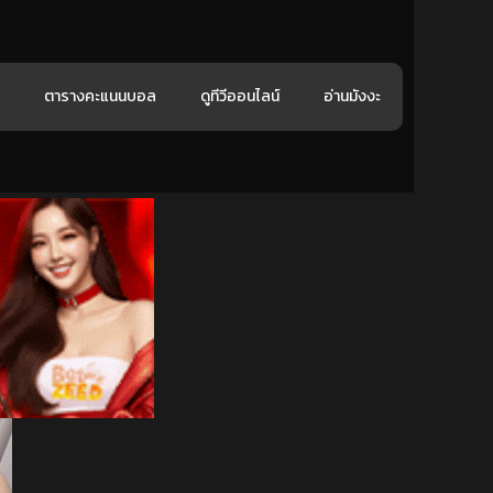
ตารางคะแนนบอล
ดูทีวีออนไลน์
อ่านมังงะ