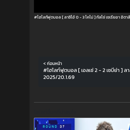
#ไฮไลท์ฟุตบอล [ ลาซิโอ้ 0 - 3 โคโม่ ] กัลโช่ เซเรียอา อิต
< ก่อนหน้า
#ไฮไลท์ฟุตบอล [ เอลเช่ 2 - 2 เซบีย่า ] ลา
2025/20.1.69
ไฮไลท์อื่นๆที่น่าสนใจ