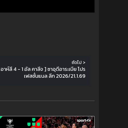
ถัดไป >
าห์ลี 4 - 1 อัล คาลีจ ] ซาอุดีอาระเบีย โปร
เฟสชั่นแนล ลีก 2026/21.1.69