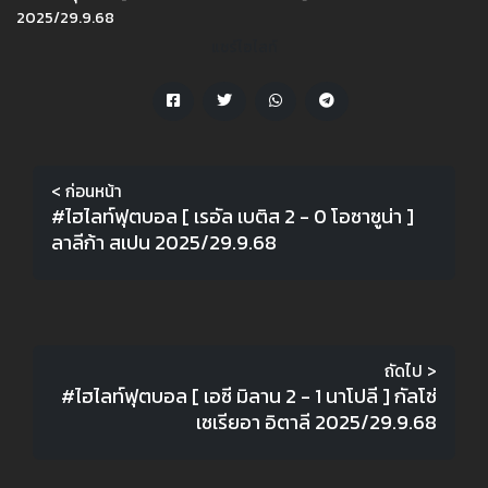
2025/29.9.68
แชร์ไฮไลท์
< ก่อนหน้า
#ไฮไลท์ฟุตบอล [ เรอัล เบติส 2 - 0 โอซาซูน่า ]
ลาลีก้า สเปน 2025/29.9.68
ถัดไป >
#ไฮไลท์ฟุตบอล [ เอซี มิลาน 2 - 1 นาโปลี ] กัลโช่
เซเรียอา อิตาลี 2025/29.9.68