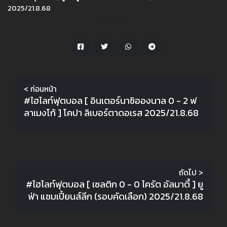
2025/21.8.68
แชร์ไฮไลท์
< ก่อนหน้า
#ไฮไลท์ฟุตบอล [ อินเตอร์นาซิอองนาล 0 - 2 ฟ
ลาเมงโก้ ] โคปา ลิเบอร์ตาดอเรส 2025/21.8.68
ถัดไป >
#ไฮไลท์ฟุตบอล [ เซลติก 0 - 0 ไครัต อัลมาตี้ ] ยู
ฟ่า แชมเปี้ยนส์ลีก (รอบคัดเลือก) 2025/21.8.68