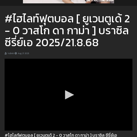
#ไฮไลท์ฟุตบอล [ ยูเวนตูเด้ 2
- 0 วาสโก ดา กาม่า ] บราซิล
ซีรี่ย์เอ 2025/21.8.68
Admin
Aug 21 2025
#ไฮไลท์ฟุตบอล [ ยูเวนตูเด้ 2 - 0 วาสโก ดา กาม่า ] บราซิล ซีรี่ย์เอ