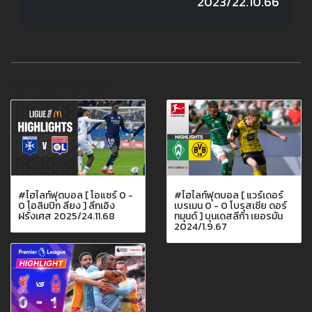
2023/22.10.66
ไฮไลท์อื่นๆที่น่าสนใจ
#ไฮไลท์ฟุตบอล [ โอแซร์ 0 -
#ไฮไลท์ฟุตบอล [ แวร์เดอร์
0 โอลิมปิก ลียง ] ลีกเอิง
เบรเมน 0 - 0 โบรุสเซีย ดอร์
ฝรั่งเศส 2025/24.11.68
ทมุนด์ ] บุนเดสลีก้า เยอรมัน
2024/1.9.67