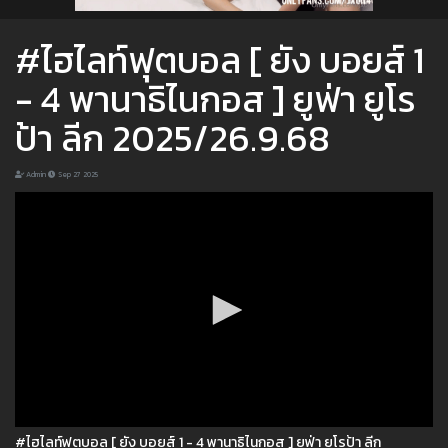
#ไฮไลท์ฟุตบอล [ ยัง บอยส์ 1
- 4 พานาธิไนกอส ] ยูฟ่า ยูโร
ป้า ลีก 2025/26.9.68
Admin
Sep 27 2025
#ไฮไลท์ฟุตบอล [ ยัง บอยส์ 1 - 4 พานาธิไนกอส ] ยูฟ่า ยูโรป้า ลีก