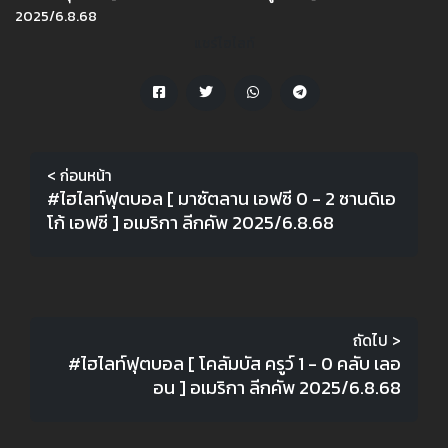
2025/6.8.68
แชร์ไฮไลท์
< ก่อนหน้า
#ไฮไลท์ฟุตบอล [ มาซัตลาน เอฟซี 0 - 2 ซานดิเอ
โก้ เอฟซี ] อเมริกา ลีกคัพ 2025/6.8.68
ถัดไป >
#ไฮไลท์ฟุตบอล [ โคลัมบัส ครูว์ 1 - 0 คลับ เลอ
อน ] อเมริกา ลีกคัพ 2025/6.8.68