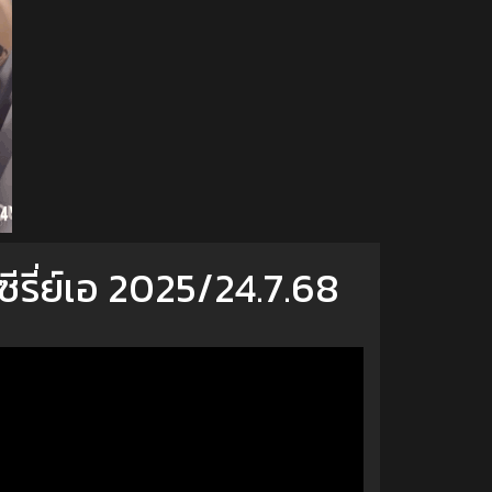
ซีรี่ย์เอ 2025/24.7.68