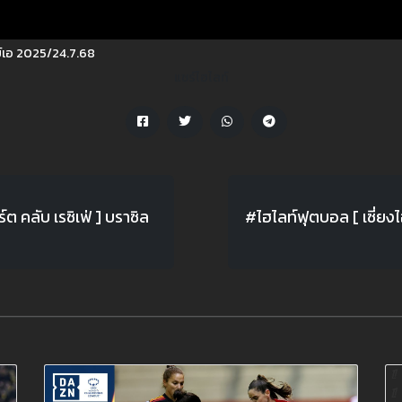
ี่ย์เอ 2025/24.7.68
แชร์ไฮไลท์
ต คลับ เรซิเฟ่ ] บราซิล
#ไฮไลท์ฟุตบอล [ เซี่ยงไ