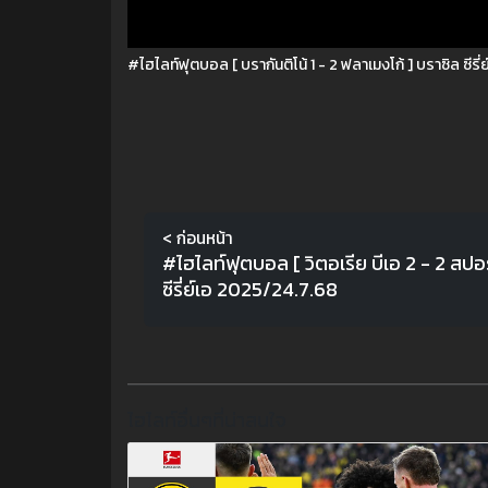
#ไฮไลท์ฟุตบอล [ บรากันติโน้ 1 - 2 ฟลาเมงโก้ ] บราซิล ซีร
< ก่อนหน้า
#ไฮไลท์ฟุตบอล [ วิตอเรีย บีเอ 2 - 2 สปอร์
ซีรี่ย์เอ 2025/24.7.68
ไฮไลท์อื่นๆที่น่าสนใจ